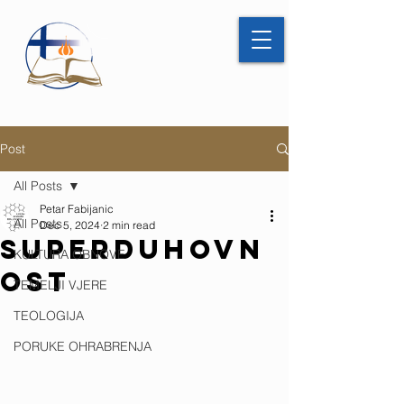
Post
All Posts
Petar Fabijanic
All Posts
Dec 5, 2024
2 min read
SUPERDUHOVN
KULTURA OBNOVE
OST
TEMELJI VJERE
TEOLOGIJA
PORUKE OHRABRENJA