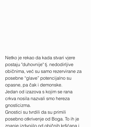
Netko je rekao da kada stvari vjere 
postaju "duhovnije" tj. nedodirljive 
običnima, već su samo rezervirane za 
posebne “glave” potencijalno su 
opasne, pa čak i demonske. 
Jedan od izazova s ​​kojim se rana 
crkva nosila nazvali smo hereza 
gnosticizma. 
Gnostici su tvrdili da su primili 
posebno otkrivenje od Boga. To ih je 
znanje izdvojilo od običnih kršćana i 