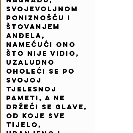
nagradu, 
svojevoljnom 
poniznošću i 
štovanjem 
anđela, 
namećući ono 
što nije vidio, 
uzaludno 
oholeći se po 
svojoj 
tjelesnoj 
pameti, a ne 
držeći se Glave, 
od koje sve 
tijelo, 