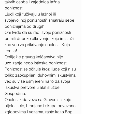
takvih osoba i zajednica lažna 
poniznost. 
Ljudi koji “uživaju u lažnoj ili 
svojevoljnoj poniznosti” smatraju sebe 
poniznijima od drugih. 
Oni tvrde da su radi svoje poniznosti 
primili duboko otkrivenje, koje im služi 
kao veo za prikrivanje oholosti. Koja 
ironija!
Obilježje pravog kršćanstva nije 
uzdizanje nego istinska poniznost. 
Poniznost se očituje kroz ljude koji nisu 
toliko zaokupljeni duhovnim iskustvima 
već su više usmjereni na to da svoja 
iskustva pretvore u alat službe 
Gospodinu. 
Oholost kida vezu sa Glavom, iz koje 
cijelo tijelo, hranjeno i skupa povezano 
zglobovima i vezama, raste kako Bog 