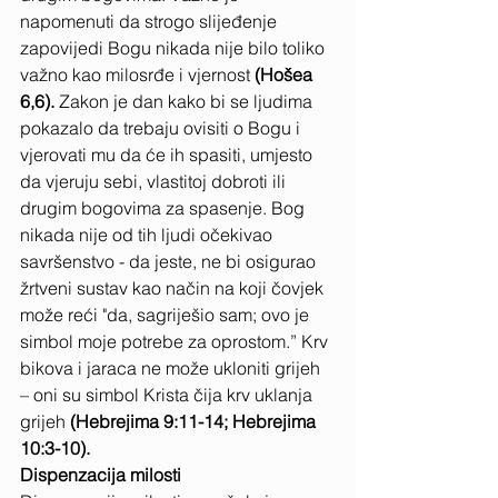
napomenuti da strogo slijeđenje 
zapovijedi Bogu nikada nije bilo toliko 
važno kao milosrđe i vjernost
 (Hošea 
6,6). 
Zakon je dan kako bi se ljudima 
pokazalo da trebaju ovisiti o Bogu i 
vjerovati mu da će ih spasiti, umjesto 
da vjeruju sebi, vlastitoj dobroti ili 
drugim bogovima za spasenje.
Bog 
nikada nije od tih ljudi očekivao 
savršenstvo - da jeste, ne bi osigurao 
žrtveni sustav kao način na koji čovjek 
može reći "da, sagriješio sam; ovo je 
simbol moje potrebe za oprostom.” Krv 
bikova i jaraca ne može ukloniti grijeh 
– oni su simbol
Krista čija krv uklanja 
grijeh
 (Hebrejima 9:11-14; Hebrejima 
10:3-10).
Dispenzacija milosti