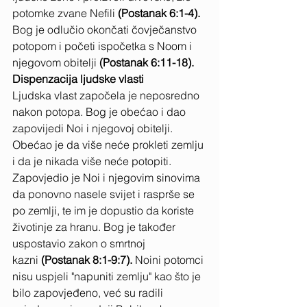
potomke zvane Nefili
 (Postanak 6:1-4). 
Bog je odlučio okončati čovječanstvo 
potopom i početi ispočetka s Noom i 
njegovom obitelji
 (Postanak 6:11-18).
Dispenzacija ljudske vlasti
Ljudska vlast započela je neposredno 
nakon potopa. Bog je obećao i dao 
zapovijedi Noi i njegovoj obitelji. 
Obećao je da više neće prokleti zemlju 
i da je nikada više neće potopiti. 
Zapovjedio je Noi i njegovim sinovima 
da ponovno nasele svijet i rasprše se 
po zemlji, te im je dopustio da koriste 
životinje za hranu. Bog je također 
uspostavio zakon o smrtnoj 
kazni
 (Postanak 8:1-9:7). 
Noini potomci 
nisu uspjeli "napuniti zemlju" kao što je 
bilo zapovjeđeno, već su radili 