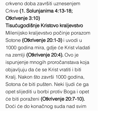
crkveno doba završiti uznesenjem 
Crkve
 (1. Solunjanima 4:13-18; 
Otkrivenje 3:10)
Tisućugodišnje Kristovo kraljevstvo
Milenijsko kraljevstvo počinje porazom 
Sotone
 (Otkrivenje 20:1-3) 
i uvodi u 
1000 godina mira, gdje će Krist vladati 
na zemlji
 (Otkrivenje 20:4). 
Ovo je 
ispunjenje mnogih proročanstava koja 
objavljuju da će se Krist vratiti i biti 
Kralj. Nakon što završi 1000 godina, 
Sotona će biti pušten. Neki ljudi će ga 
opet slijediti u borbi protiv Boga i opet 
će biti poraženi
 (Otkrivenje 20:7-10). 
Doći će do konačnog suda nad svim 
ljudima, velikima i malima 
(Otkrivenje 
20:11-15), 
stara zemlja i nebo bit će 
uništeni vatrom, Sotona će biti bačen u 
ognjeno jezero i to će započeti Vječno 