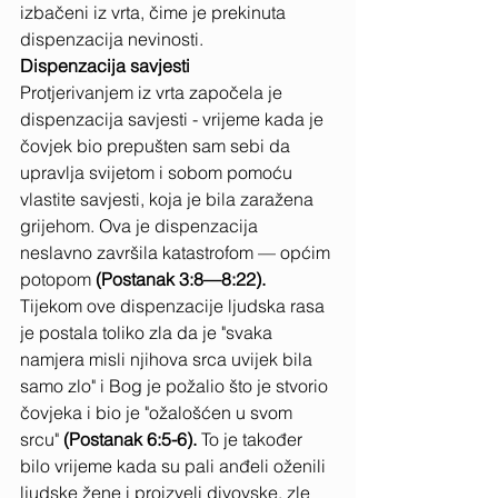
izbačeni iz vrta, čime je prekinuta 
dispenzacija nevinosti.
Dispenzacija savjesti
Protjerivanjem iz vrta započela je 
dispenzacija savjesti - vrijeme kada je 
čovjek bio prepušten sam sebi da 
upravlja svijetom i sobom pomoću 
vlastite savjesti, koja je bila zaražena 
grijehom. Ova je dispenzacija 
neslavno završila katastrofom — općim 
potopom
 (Postanak 3:8—8:22). 
Tijekom ove dispenzacije ljudska rasa 
je postala toliko zla da je "svaka 
namjera misli njihova srca uvijek bila 
samo zlo" i Bog je požalio što je stvorio 
čovjeka i bio je "ožalošćen u svom 
srcu"
 (Postanak 6:5-6). 
To je također 
bilo vrijeme kada su pali anđeli oženili 
ljudske žene i proizveli divovske, zle 