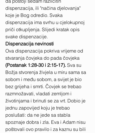
da postoji sedam različitih 
dispenzacija, ili "načina djelovanja" 
koje je Bog odredio. Svaka 
dispenzacija ima svrhu u cjelokupnoj 
priči otkupljenja. Slijedi kratak opis 
svake dispenzacije.
Dispenzacija nevinosti
Ova dispenzacija pokriva vrijeme od 
stvaranja čovjeka do pada čovjeka 
(Postanak 1:28-30 i 2:15-17). 
Sva su 
Božja stvorenja živjela u miru sama sa 
sobom i među sobom, a svijet je bio 
bez grijeha i smrti. Čovjek se trebao 
razmnožavati, vladati zemljom i 
životinjama i brinuti se za vrt. Dobio je 
jednu zapovijed koju je trebao 
poslušati: da ne jede sa stabla 
spoznaje dobra i zla. Eva i Adam nisu 
poštovali ovo pravilo i za kaznu su bili 