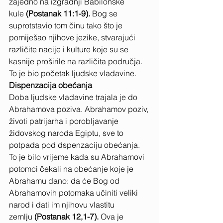
zajedno na izgradnji Babilonske 
kule
 (Postanak 11:1-9). 
Bog se 
suprotstavio tom činu tako što je 
pomiješao njihove jezike, stvarajući 
različite nacije i kulture koje su se 
kasnije proširile na različita područja. 
To je bio početak ljudske vladavine.
Dispenzacija obećanja
Doba ljudske vladavine trajala je do 
Abrahamova poziva. Abrahamov poziv, 
životi patrijarha i porobljavanje 
židovskog naroda Egiptu, sve to 
potpada pod dspenzaciju obećanja. 
To je bilo vrijeme kada su Abrahamovi 
potomci čekali na obećanje koje je 
Abrahamu dano: da će Bog od 
Abrahamovih potomaka učiniti veliki 
narod i dati im njihovu vlastitu 
zemlju
 (Postanak 12,1-7). 
Ova je 