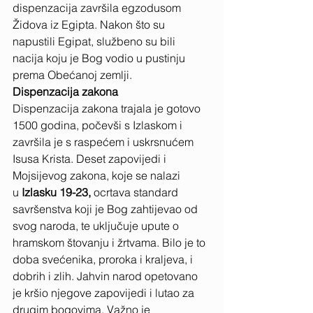
dispenzacija završila egzodusom 
Židova iz Egipta. Nakon što su 
napustili Egipat, službeno su bili 
nacija koju je Bog vodio u pustinju 
prema Obećanoj zemlji.
Dispenzacija zakona
Dispenzacija zakona trajala je gotovo 
1500 godina, počevši s Izlaskom i 
završila je s raspećem i uskrsnućem 
Isusa Krista. Deset zapovijedi i 
Mojsijevog zakona, koje se nalazi 
u
 Izlasku 19-23, 
ocrtava standard 
savršenstva koji je Bog zahtijevao od 
svog naroda, te uključuje upute o 
hramskom štovanju i žrtvama. Bilo je to 
doba svećenika, proroka i kraljeva, i 
dobrih i zlih. Jahvin narod opetovano 
je kršio njegove zapovijedi i lutao za 
drugim bogovima.
Važno je 