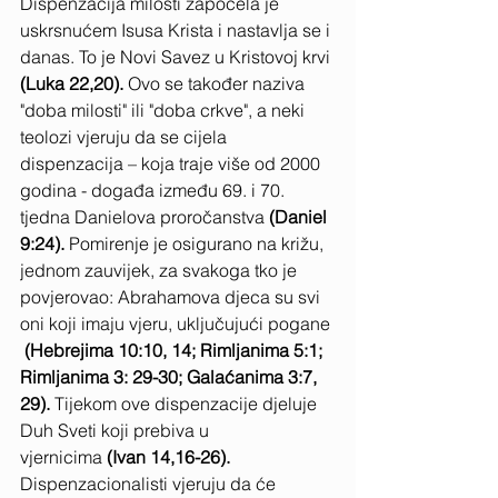
Dispenzacija milosti započela je 
uskrsnućem Isusa Krista i nastavlja se i 
danas. To je Novi Savez u Kristovoj krvi 
(Luka 22,20). 
Ovo se također naziva 
"doba milosti" ili "doba crkve", a neki 
teolozi vjeruju da se cijela 
dispenzacija – koja traje više od 2000 
godina - događa između 69. i 70. 
tjedna Danielova proročanstva
 (Daniel 
9:24). 
Pomirenje je osigurano na križu, 
jednom zauvijek, za svakoga tko je 
povjerovao: Abrahamova djeca su svi 
oni koji imaju vjeru, uključujući pogane 
 (Hebrejima 10:10, 14; Rimljanima 5:1; 
Rimljanima 3: 29-30; Galaćanima 3:7, 
29). 
Tijekom ove dispenzacije djeluje 
Duh Sveti koji prebiva u 
vjernicima
 (Ivan 14,16-26). 
Dispenzacionalisti vjeruju da će 