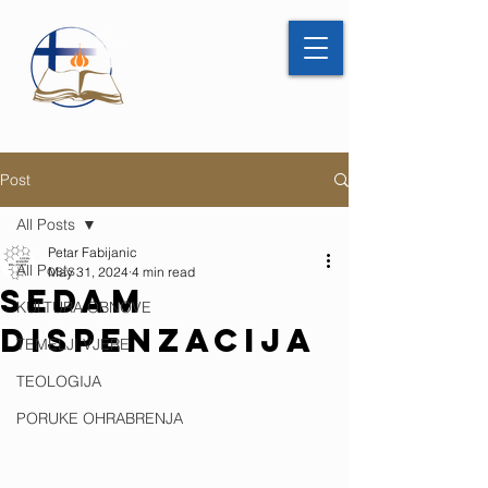
Post
All Posts
Petar Fabijanic
All Posts
May 31, 2024
4 min read
SEDAM
KULTURA OBNOVE
DISPENZACIJA
TEMELJI VJERE
TEOLOGIJA
PORUKE OHRABRENJA