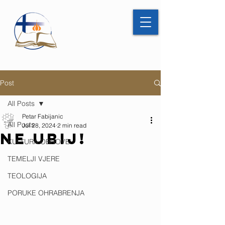
Post
All Posts
Petar Fabijanic
All Posts
Jul 28, 2024
2 min read
NE UBIJ!
KULTURA OBNOVE
TEMELJI VJERE
TEOLOGIJA
PORUKE OHRABRENJA