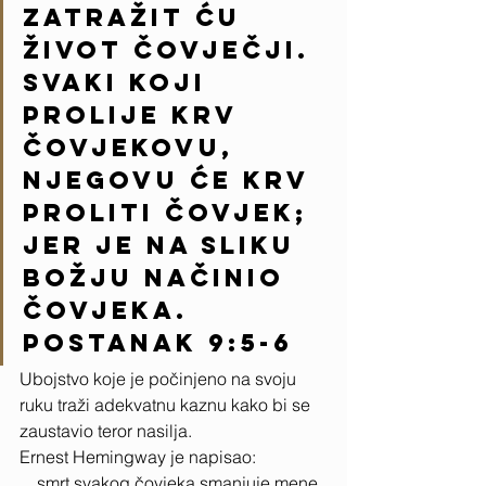
zatražit ću 
život čovječji. 
Svaki koji 
prolije krv 
čovjekovu, 
njegovu će krv 
proliti čovjek; 
jer je na sliku 
Božju načinio 
čovjeka.   
Postanak 9:5-6
Ubojstvo koje je počinjeno na svoju 
ruku traži adekvatnu kaznu kako bi se 
zaustavio teror nasilja. 
Ernest Hemingway je napisao:
…smrt svakog čovjeka smanjuje mene, 