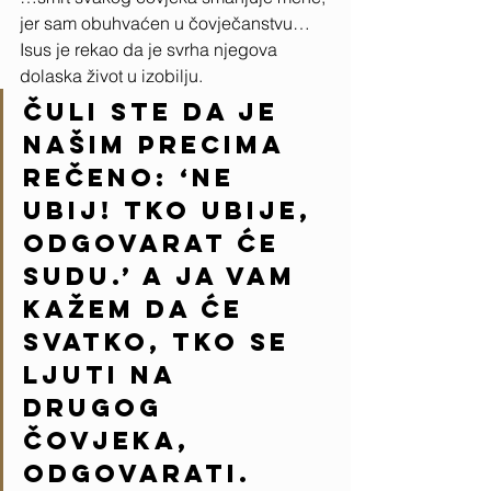
jer sam obuhvaćen u čovječanstvu…
Isus je rekao da je svrha njegova 
dolaska život u izobilju.
Čuli ste da je 
našim precima 
rečeno: ‘Ne 
ubij! Tko ubije, 
odgovarat će 
sudu.’ A ja vam 
kažem da će 
svatko, tko se 
ljuti na 
drugog 
čovjeka, 
odgovarati. 