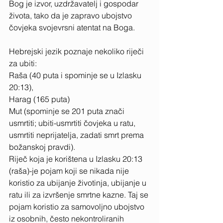
Bog je izvor, uzdržavatelj i gospodar 
života, tako da je zapravo ubojstvo 
čovjeka svojevrsni atentat na Boga. 
Hebrejski jezik poznaje nekoliko riječi 
za ubiti: 
Raša (40 puta i spominje se u Izlasku 
20:13), 
Harag (165 puta) 
Mut (spominje se 201 puta znači 
usmrtiti; ubiti-usmrtiti čovjeka u ratu, 
usmrtiti neprijatelja, zadati smrt prema 
božanskoj pravdi).
Riječ koja je korištena u Izlasku 20:13 
(raša)-je pojam koji se nikada nije 
koristio za ubijanje životinja, ubijanje u 
ratu ili za izvršenje smrtne kazne. Taj se 
pojam koristio za samovoljno ubojstvo 
iz osobnih, često nekontroliranih 