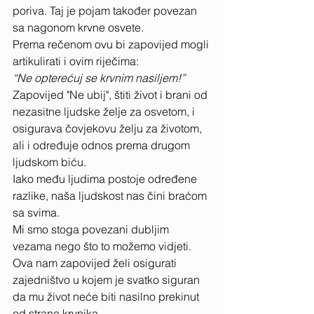
poriva. Taj je pojam također povezan 
sa nagonom krvne osvete. 
Prema rečenom ovu bi zapovijed mogli 
artikulirati i ovim riječima: 
“Ne opterećuj se krvnim nasiljem!”
Zapovijed "Ne ubij", štiti život i brani od 
nezasitne ljudske želje za osvetom, i 
osigurava čovjekovu želju za životom, 
ali i određuje odnos prema drugom 
ljudskom biću. 
Iako među ljudima postoje određene 
razlike, naša ljudskost nas čini braćom 
sa svima. 
Mi smo stoga povezani dubljim 
vezama nego što to možemo vidjeti. 
Ova nam zapovijed želi osigurati 
zajedništvo u kojem je svatko siguran 
da mu život neće biti nasilno prekinut 
od strane krvnika. 