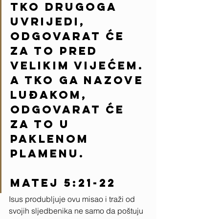
Tko drugoga 
uvrijedi, 
odgovarat će 
za to pred 
Velikim vijećem. 
A tko ga nazove 
luđakom, 
odgovarat će 
za to u 
paklenom 
plamenu.             
Matej 5:21-22
Isus produbljuje ovu misao i traži od 
svojih sljedbenika ne samo da poštuju 