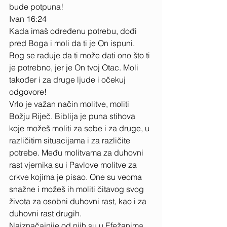
bude potpuna! 
Ivan 16:24 
Kada imaš određenu potrebu, dođi 
pred Boga i moli da ti je On ispuni. 
Bog se raduje da ti može dati ono što ti 
je potrebno, jer je On tvoj Otac. Moli 
također i za druge ljude i očekuj 
odgovore! 
Vrlo je važan način molitve, moliti 
Božju Riječ. Biblija je puna stihova 
koje možeš moliti za sebe i za druge, u 
različitim situacijama i za različite 
potrebe. Među molitvama za duhovni 
rast vjernika su i Pavlove molitve za 
crkve kojima je pisao. One su veoma 
snažne i možeš ih moliti čitavog svog 
života za osobni duhovni rast, kao i za 
duhovni rast drugih. 
Najznačajnije od njih su u Efežanima 