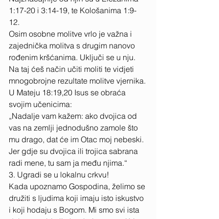
1:17-20 i 3:14-19, te Kološanima 1:9-
12. 
Osim osobne molitve vrlo je važna i 
zajednička molitva s drugim nanovo 
rođenim kršćanima. Uključi se u nju. 
Na taj ćeš način učiti moliti te vidjeti 
mnogobrojne rezultate molitve vjernika. 
U Mateju 18:19,20 Isus se obraća 
svojim učenicima: 
„Nadalje vam kažem: ako dvojica od 
vas na zemlji jednodušno zamole što 
mu drago, dat će im Otac moj nebeski. 
Jer gdje su dvojica ili trojica sabrana 
radi mene, tu sam ja među njima.“ 
3. Ugradi se u lokalnu crkvu! 
Kada upoznamo Gospodina, želimo se 
družiti s ljudima koji imaju isto iskustvo 
i koji hodaju s Bogom. Mi smo svi ista 