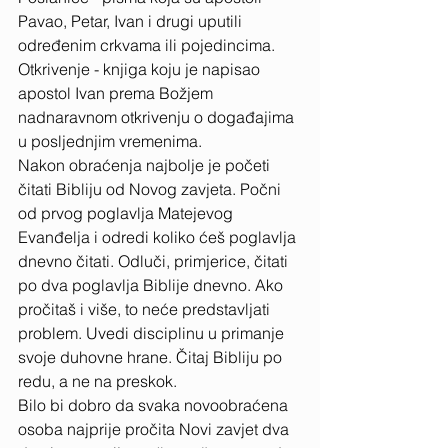
Pavao, Petar, Ivan i drugi uputili 
određenim crkvama ili pojedincima. 
Otkrivenje - knjiga koju je napisao 
apostol Ivan prema Božjem 
nadnaravnom otkrivenju o događajima 
u posljednjim vremenima. 
Nakon obraćenja najbolje je početi 
čitati Bibliju od Novog zavjeta. Počni 
od prvog poglavlja Matejevog 
Evanđelja i odredi koliko ćeš poglavlja 
dnevno čitati. Odluči, primjerice, čitati 
po dva poglavlja Biblije dnevno. Ako 
pročitaš i više, to neće predstavljati 
problem. Uvedi disciplinu u primanje 
svoje duhovne hrane. Čitaj Bibliju po 
redu, a ne na preskok. 
Bilo bi dobro da svaka novoobraćena 
osoba najprije pročita Novi zavjet dva 