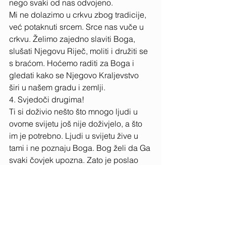
nego svaki od nas odvojeno. 
Mi ne dolazimo u crkvu zbog tradicije, 
već potaknuti srcem. Srce nas vuče u 
crkvu. Želimo zajedno slaviti Boga, 
slušati Njegovu Riječ, moliti i družiti se 
s braćom. Hoćemo raditi za Boga i 
gledati kako se Njegovo Kraljevstvo 
širi u našem gradu i zemlji. 
4. Svjedoči drugima! 
Ti si doživio nešto što mnogo ljudi u 
ovome svijetu još nije doživjelo, a što 
im je potrebno. Ljudi u svijetu žive u 
tami i ne poznaju Boga. Bog želi da Ga 
svaki čovjek upozna. Zato je poslao 
nas koji Ga znamo, da svjedočimo 
drugima, kako bi Ga i oni upoznali. 
Na svom odlasku sa zemlje, Isus je 
dao zapovijed svo- jim učenicima: 
„Idite po svem svijetu i propovijedajte 