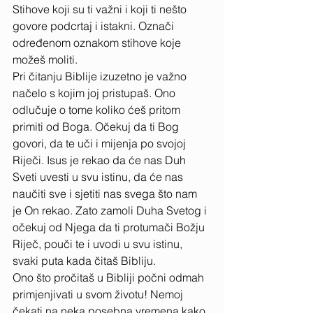
Stihove koji su ti važni i koji ti nešto 
govore podcrtaj i istakni. Označi 
određenom oznakom stihove koje 
možeš moliti. 
Pri čitanju Biblije izuzetno je važno 
načelo s kojim joj pristupaš. Ono 
odlučuje o tome koliko ćeš pritom 
primiti od Boga. Očekuj da ti Bog 
govori, da te uči i mijenja po svojoj 
Riječi. Isus je rekao da će nas Duh 
Sveti uvesti u svu istinu, da će nas 
naučiti sve i sjetiti nas svega što nam 
je On rekao. Zato zamoli Duha Svetog i 
očekuj od Njega da ti protumači Božju 
Riječ, pouči te i uvodi u svu istinu, 
svaki puta kada čitaš Bibliju. 
Ono što pročitaš u Bibliji počni odmah 
primjenjivati u svom životu! Nemoj 
čekati na neka posebna vremena kako 