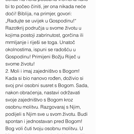
bi to počeo činiti, jer ona nikada neće 
doći! Biblija, na primjer, govori: 
„Radujte se uvijek u Gospodinu!“ 
Razotkrij područja u svome životu u 
kojima postoji zabrinutost, gorčina ili 
mrmljanje i riješi se toga. Unatoč 
okolnostima, ispuni se radošću u 
Gospodinu! Primijeni Božju Riječ u 
svome životu! 
2. Moli i imaj zajedništvo s Bogom! 
Kada si bio nanovo rođen, doživio si 
svoj prvi osobni susret s Bogom. Sada, 
nakon obraćenja, nastavi održavati 
svoje zajedništvo s Bogom kroz 
osobnu molitvu. Razgovaraj s Njim, 
podijeli s Njim sve u svom životu. Budi 
spontan i jednostavan pred Bogom! 
Bog voli čuti tvoju osobnu molitvu. U 