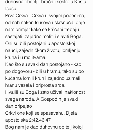
duhovna obitelj - braća i sestre u Kristu 
Isusu. 
Prva Crkva - Crkva u svojim počecima, 
odmah nakon Isusova uskrsnuća, daje 
nam primjer kako se kršćani trebaju 
sastajati, zajedno moliti i slaviti Boga. 
Oni su bili postojani u apostolskoj 
nauci, zajedničkom životu, lomljenju 
kruha i u molitvama. 
Kao što su svaki dan postojano - kao 
po dogovoru - bili u hramu, tako su po 
kućama lomili kruh i zajedno uzimali 
hranu vesela i priprosta srca. 
Hvalili su Boga i zato uživali naklonost 
svega naroda. A Gospodin je svaki 
dan pripajao 
Crkvi one koji se spasavahu. Djela 
apostolska 2:42,46,47 
Bog nam je dao duhovnu obitelj kojoj 