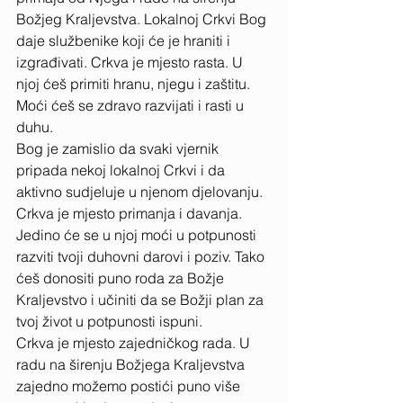
Božjeg Kraljevstva. Lokalnoj Crkvi Bog 
daje službenike koji će je hraniti i 
izgrađivati. Crkva je mjesto rasta. U 
njoj ćeš primiti hranu, njegu i zaštitu. 
Moći ćeš se zdravo razvijati i rasti u 
duhu. 
Bog je zamislio da svaki vjernik 
pripada nekoj lokalnoj Crkvi i da 
aktivno sudjeluje u njenom djelovanju. 
Crkva je mjesto primanja i davanja. 
Jedino će se u njoj moći u potpunosti 
razviti tvoji duhovni darovi i poziv. Tako 
ćeš donositi puno roda za Božje 
Kraljevstvo i učiniti da se Božji plan za 
tvoj život u potpunosti ispuni. 
Crkva je mjesto zajedničkog rada. U 
radu na širenju Božjega Kraljevstva 
zajedno možemo postići puno više 