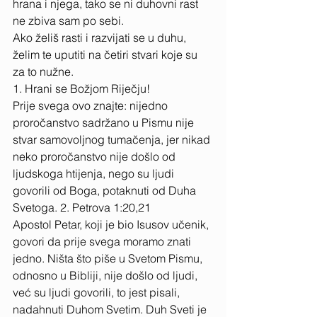
hrana i njega, tako se ni duhovni rast 
ne zbiva sam po sebi. 
Ako želiš rasti i razvijati se u duhu, 
želim te uputiti na četiri stvari koje su 
za to nužne. 
1. Hrani se Božjom Riječju! 
Prije svega ovo znajte: nijedno 
proročanstvo sadržano u Pismu nije 
stvar samovoljnog tumačenja, jer nikad 
neko proročanstvo nije došlo od 
ljudskoga htijenja, nego su ljudi 
govorili od Boga, potaknuti od Duha 
Svetoga. 2. Petrova 1:20,21 
Apostol Petar, koji je bio Isusov učenik, 
govori da prije svega moramo znati 
jedno. Ništa što piše u Svetom Pismu, 
odnosno u Bibliji, nije došlo od ljudi, 
već su ljudi govorili, to jest pisali, 
nadahnuti Duhom Svetim. Duh Sveti je 