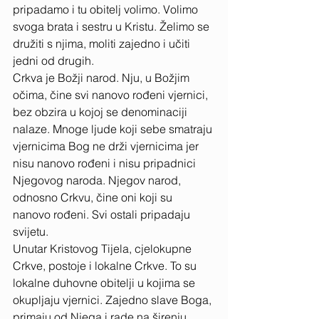
pripadamo i tu obitelj volimo. Volimo 
svoga brata i sestru u Kristu. Želimo se 
družiti s njima, moliti zajedno i učiti 
jedni od drugih. 
Crkva je Božji narod. Nju, u Božjim 
očima, čine svi nanovo rođeni vjernici, 
bez obzira u kojoj se denominaciji 
nalaze. Mnoge ljude koji sebe smatraju 
vjernicima Bog ne drži vjernicima jer 
nisu nanovo rođeni i nisu pripadnici 
Njegovog naroda. Njegov narod, 
odnosno Crkvu, čine oni koji su 
nanovo rođeni. Svi ostali pripadaju 
svijetu. 
Unutar Kristovog Tijela, cjelokupne 
Crkve, postoje i lokalne Crkve. To su 
lokalne duhovne obitelji u kojima se 
okupljaju vjernici. Zajedno slave Boga, 
primaju od Njega i rade na širenju 