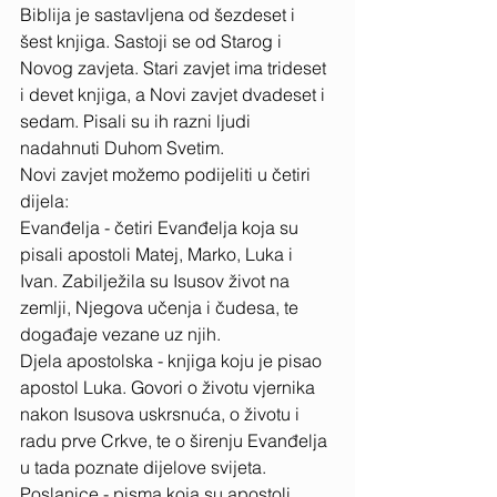
Biblija je sastavljena od šezdeset i 
šest knjiga. Sastoji se od Starog i 
Novog zavjeta. Stari zavjet ima trideset 
i devet knjiga, a Novi zavjet dvadeset i 
sedam. Pisali su ih razni ljudi 
nadahnuti Duhom Svetim. 
Novi zavjet možemo podijeliti u četiri 
dijela: 
Evanđelja - četiri Evanđelja koja su 
pisali apostoli Matej, Marko, Luka i 
Ivan. Zabilježila su Isusov život na 
zemlji, Njegova učenja i čudesa, te 
događaje vezane uz njih. 
Djela apostolska - knjiga koju je pisao 
apostol Luka. Govori o životu vjernika 
nakon Isusova uskrsnuća, o životu i 
radu prve Crkve, te o širenju Evanđelja 
u tada poznate dijelove svijeta. 
Poslanice - pisma koja su apostoli 