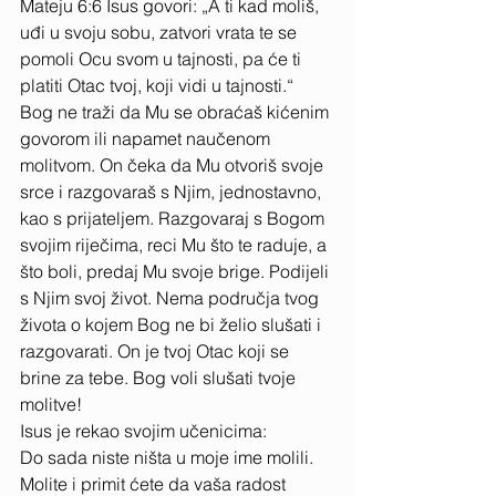
Mateju 6:6 Isus govori: „A ti kad moliš, 
uđi u svoju sobu, zatvori vrata te se 
pomoli Ocu svom u tajnosti, pa će ti 
platiti Otac tvoj, koji vidi u tajnosti.“ 
Bog ne traži da Mu se obraćaš kićenim 
govorom ili napamet naučenom 
molitvom. On čeka da Mu otvoriš svoje 
srce i razgovaraš s Njim, jednostavno, 
kao s prijateljem. Razgovaraj s Bogom 
svojim riječima, reci Mu što te raduje, a 
što boli, predaj Mu svoje brige. Podijeli 
s Njim svoj život. Nema područja tvog 
života o kojem Bog ne bi želio slušati i 
razgovarati. On je tvoj Otac koji se 
brine za tebe. Bog voli slušati tvoje 
molitve! 
Isus je rekao svojim učenicima: 
Do sada niste ništa u moje ime molili. 
Molite i primit ćete da vaša radost 