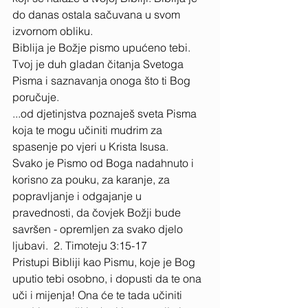
do danas ostala sačuvana u svom 
izvornom obliku. 
Biblija je Božje pismo upućeno tebi. 
Tvoj je duh gladan čitanja Svetoga 
Pisma i saznavanja onoga što ti Bog 
poručuje. 
...od djetinjstva poznaješ sveta Pisma 
koja te mogu učiniti mudrim za 
spasenje po vjeri u Krista Isusa. 
Svako je Pismo od Boga nadahnuto i 
korisno za pouku, za karanje, za 
popravljanje i odgajanje u 
pravednosti, da čovjek Božji bude 
savršen - opremljen za svako djelo 
ljubavi.  2. Timoteju 3:15-17 
Pristupi Bibliji kao Pismu, koje je Bog 
uputio tebi osobno, i dopusti da te ona 
uči i mijenja! Ona će te tada učiniti 