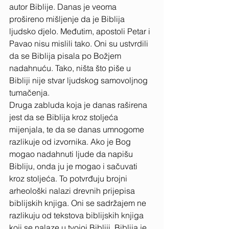
autor Biblije. Danas je veoma 
prošireno mišljenje da je Biblija 
ljudsko djelo. Međutim, apostoli Petar i 
Pavao nisu mislili tako. Oni su ustvrdili 
da se Biblija pisala po Božjem 
nadahnuću. Tako, ništa što piše u 
Bibliji nije stvar ljudskog samovoljnog 
tumačenja. 
Druga zabluda koja je danas raširena 
jest da se Biblija kroz stoljeća 
mijenjala, te da se danas umnogome 
razlikuje od izvornika. Ako je Bog 
mogao nadahnuti ljude da napišu 
Bibliju, onda ju je mogao i sačuvati 
kroz stoljeća. To potvrđuju brojni 
arheološki nalazi drevnih prijepisa 
biblijskih knjiga. Oni se sadržajem ne 
razlikuju od tekstova biblijskih knjiga 
koji se nalaze u tvojoj Bibliji. Biblija je 