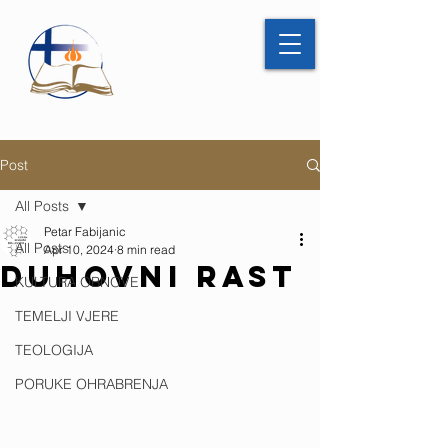
Post
All Posts
Petar Fabijanic
All Posts
Apr 10, 2024
8 min read
DUHOVNI RAST
KULTURA OBNOVE
TEMELJI VJERE
TEOLOGIJA
PORUKE OHRABRENJA