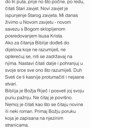
do tri puta, prije no što počne, po redu, 
čitati Stari zavjet. Novi zavjet je 
ispunjenje Starog zavjeta. Mi danas 
živimo u Novom zavjetu - novom 
savezu s Bogom sklopljenom 
posredovanjem Isusa Krista. 
Ako za čitanja Biblije dođeš do 
dijelova koje ne razumiješ, ne 
opterećuj se, niti se zadržavaj na 
njima. Nastavi čitati dalje i pohranjuj u 
svoje srce sve ono što razumiješ. Duh 
Sveti će ti kasnije protumačiti i nejasne 
stvari. 
Biblija je Božja Riječ i posveti joj svoju 
punu pažnju. Ne čitaj je površno. 
Nemoj je čitati kao što se čitaju novine 
ili neki roman. Primaj Božju poruku 
koja je zapisana na njezinim 
stranicama. 