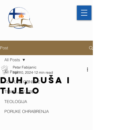
Post
All Posts
Petar Fabijanic
All Posts
Apr 10, 2024
12 min read
DUH, DUŠA I
KULTURA OBNOVE
TIJELO
TEMELJI VJERE
TEOLOGIJA
PORUKE OHRABRENJA