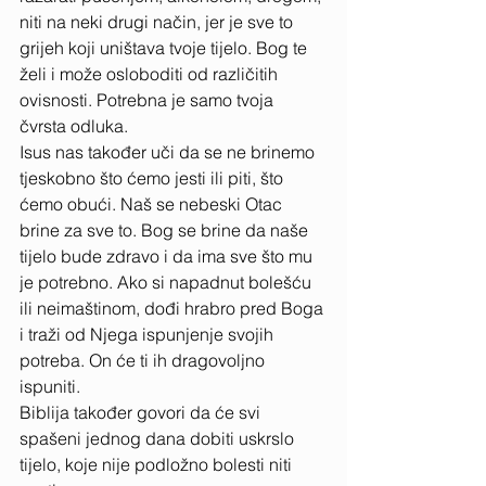
niti na neki drugi način, jer je sve to 
grijeh koji uništava tvoje tijelo. Bog te 
želi i može osloboditi od različitih 
ovisnosti. Potrebna je samo tvoja 
čvrsta odluka. 
Isus nas također uči da se ne brinemo 
tjeskobno što ćemo jesti ili piti, što 
ćemo obući. Naš se nebeski Otac 
brine za sve to. Bog se brine da naše 
tijelo bude zdravo i da ima sve što mu 
je potrebno. Ako si napadnut bolešću 
ili neimaštinom, dođi hrabro pred Boga 
i traži od Njega ispunjenje svojih 
potreba. On će ti ih dragovoljno 
ispuniti. 
Biblija također govori da će svi 
spašeni jednog dana dobiti uskrslo 
tijelo, koje nije podložno bolesti niti 