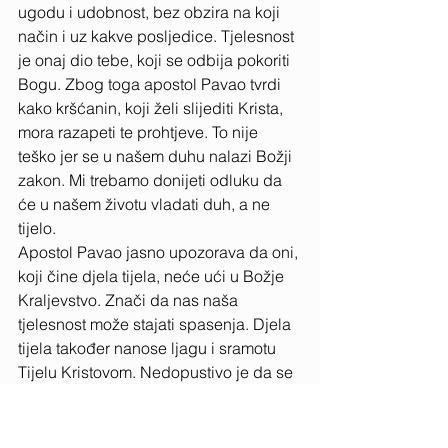
ugodu i udobnost, bez obzira na koji 
način i uz kakve posljedice. Tjelesnost 
je onaj dio tebe, koji se odbija pokoriti 
Bogu. Zbog toga apostol Pavao tvrdi 
kako kršćanin, koji želi slijediti Krista, 
mora razapeti te prohtjeve. To nije 
teško jer se u našem duhu nalazi Božji 
zakon. Mi trebamo donijeti odluku da 
će u našem životu vladati duh, a ne 
tijelo. 
Apostol Pavao jasno upozorava da oni, 
koji čine djela tijela, neće ući u Božje 
Kraljevstvo. Znači da nas naša 
tjelesnost može stajati spasenja. Djela 
tijela također nanose ljagu i sramotu 
Tijelu Kristovom. Nedopustivo je da se 
nanovo rođeni kršćanin napije, 
drogira, psuje, bludniči, čini preljub, 
ljenčari, laže, ili sije razdor i mržnju. To 