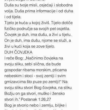
Duša su tvoje misli, osjećaji i slobodna 
volja. Duša prima informacije i od duha 
i od tijela. 
Tijelo je kuća u kojoj živiš. Tijelo dotiče 
fizičko područje sa svojih pet osjetila. 
Čovjek je duh, ima dušu, a živi u tijelu. 
On je duh, ima dušu, njome se služi, a 
živi u kući koja se zove tijelo. 
DUH ČOVJEKA 
I reče Bog: „Načinimo čovjeka na 
svoju sliku, sebi slična, da bude 
gospodar ribama morskim, pticama 
nebeskim i stoci - svoj zemlji i svim 
gmizavcima što puze po zemlji!“ Na 
svoju sliku stvori Bog čovjeka, na sliku 
Božju on ga stvori, muško i žensko 
stvori ih." Postanak 1:26,27 
Bog je stvorio nebo i zemlju, biljke i 