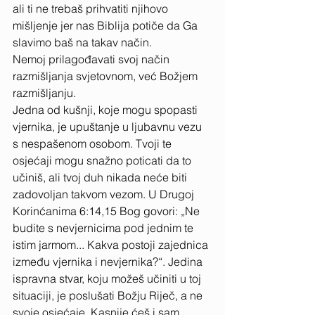
ali ti ne trebaš prihvatiti njihovo 
mišljenje jer nas Biblija potiče da Ga 
slavimo baš na takav način. 
Nemoj prilagođavati svoj način 
razmišljanja svjetovnom, već Božjem 
razmišljanju. 
Jedna od kušnji, koje mogu spopasti 
vjernika, je upuštanje u ljubavnu vezu 
s nespašenom osobom. Tvoji te 
osjećaji mogu snažno poticati da to 
učiniš, ali tvoj duh nikada neće biti 
zadovoljan takvom vezom. U Drugoj 
Korinćanima 6:14,15 Bog govori: „Ne 
budite s nevjernicima pod jednim te 
istim jarmom... Kakva postoji zajednica 
između vjernika i nevjernika?“. Jedina 
ispravna stvar, koju možeš učiniti u toj 
situaciji, je poslušati Božju Riječ, a ne 
svoje osjećaje. Kasnije ćeš i sam 