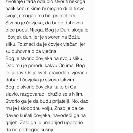
životinje i tada odlučio stvoriti nekoga 
nalik sebi s kime bi mogao dijeliti sve 
svoje, i mogao mu biti prijateljem. 
Stvorio je čovjeka, da bude duhovno 
biće poput Njega. Bog je Duh, stoga je 
i čovjek duh, jer je stvoren na Božju 
sliku. To znači da je čovjek vječan, jer 
su duhovna bića vječna. 
Bog je stvorio čovjeka na svoju sliku. 
Dao mu je prirodu kakvu On ima. Bog 
je ljubav. On je svet, pravedan, vjeran i 
dobar. I čovjeka je stvorio takvim. 
Bog je stvorio čovjeka kako bi Ga 
slavio, razgovarao i družio se s Njim. 
Stvorio ga je da budu prijatelji. No, dao 
mu je i slobodnu volju. Znao je da će 
đavao kušati čovjeka, navodeći ga na 
grijeh. Zato ga je unaprijed upozorio 
da ne podlegne kušnji. 