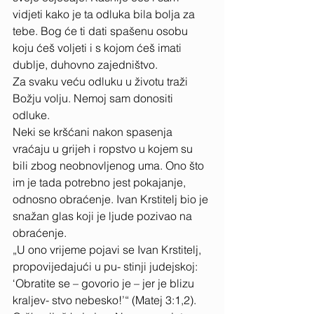
vidjeti kako je ta odluka bila bolja za 
tebe. Bog će ti dati spašenu osobu 
koju ćeš voljeti i s kojom ćeš imati 
dublje, duhovno zajedništvo. 
Za svaku veću odluku u životu traži 
Božju volju. Nemoj sam donositi 
odluke. 
Neki se kršćani nakon spasenja 
vraćaju u grijeh i ropstvo u kojem su 
bili zbog neobnovljenog uma. Ono što 
im je tada potrebno jest pokajanje, 
odnosno obraćenje. Ivan Krstitelj bio je 
snažan glas koji je ljude pozivao na 
obraćenje. 
„U ono vrijeme pojavi se Ivan Krstitelj, 
propovijedajući u pu- stinji judejskoj: 
‘Obratite se – govorio je – jer je blizu 
kraljev- stvo nebesko!’“ (Matej 3:1,2). 