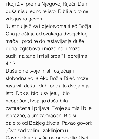
i koji živi prema Njegovoj Riječi. Duh i 
duša nisu jedno te isto. Biblija o tome 
vrlo jasno govori. 
"Uistinu je živa i djelotvorna riječ Božja. 
Ona je oštrija od svakoga dvosjeklog 
mača i prodire do rastavljanja duše i 
duha, zglobova i moždine, i može 
suditi nakane i misli srca." Hebrejima 
4:12 
Dušu čine tvoje misli, osjećaji i 
slobodna volja.Ako Božja Riječ može 
rastaviti dušu i duh, onda to dvoje nije 
isto. Dok si bio u svijetu, i bio 
nespašen, tvoja je duša bila 
zamračena i prljava. Tvoje su misli bile 
isprazne, a um zamračen. Bio si 
daleko od Božjeg života. Pavao govori: 
„Ovo sad velim i zaklinjem u 
Gospodinu da više ne provodite život 