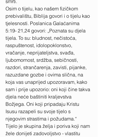
smrti. 
Osim o tijelu, kao našem fizičkom 
prebivalištu, Biblija govori i o tijelu kao 
tjelesnosti. Poslanica Galaćanima 
5:19- 21,24 govori: „Poznata su djela 
tijela. To su: bludnost, nečistoća, 
raspuštenost, idolopoklonstvo, 
vračanje, neprijateljstva, svađa, 
ljubomornost, srdžba, sebičnosti, 
razdori, strančarenja, zavisti, pijanke, 
razuzdane gozbe i ovima slična, na 
koja vas unaprijed upozoravam, kako 
sam i prije upozorio: oni koji čine takva 
djela neće baštiniti kraljevstva 
Božjega. Oni koji pripadaju Kristu 
Isusu razapeli su svoje tijelo s 
njegovim strastima i požudama.“ 
Tijelo je skupina želja i poriva koji nam 
žele donijeti zadovoljstvo - vlastitu 