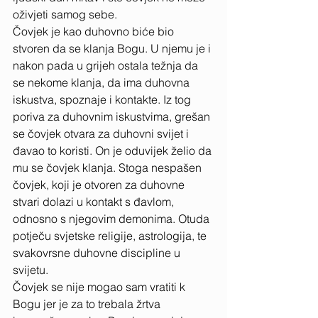
oživjeti samog sebe. 
Čovjek je kao duhovno biće bio 
stvoren da se klanja Bogu. U njemu je i 
nakon pada u grijeh ostala težnja da 
se nekome klanja, da ima duhovna 
iskustva, spoznaje i kontakte. Iz tog 
poriva za duhovnim iskustvima, grešan 
se čovjek otvara za duhovni svijet i 
đavao to koristi. On je oduvijek želio da 
mu se čovjek klanja. Stoga nespašen 
čovjek, koji je otvoren za duhovne 
stvari dolazi u kontakt s đavlom, 
odnosno s njegovim demonima. Otuda 
potječu svjetske religije, astrologija, te 
svakovrsne duhovne discipline u 
svijetu. 
Čovjek se nije mogao sam vratiti k 
Bogu jer je za to trebala žrtva 