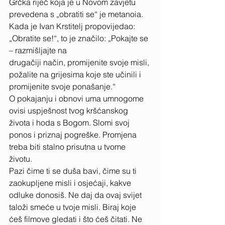
Grčka riječ koja je u Novom zavjetu 
prevedena s „obratiti se“ je metanoia. 
Kada je Ivan Krstitelj propovijedao: 
„Obratite se!“, to je značilo: „Pokajte se 
– razmišljajte na 
drugačiji način, promijenite svoje misli, 
požalite na grijesima koje ste učinili i 
promijenite svoje ponašanje.“ 
O pokajanju i obnovi uma umnogome 
ovisi uspješnost tvog kršćanskog 
života i hoda s Bogom. Slomi svoj 
ponos i priznaj pogreške. Promjena 
treba biti stalno prisutna u tvome 
životu. 
Pazi čime ti se duša bavi, čime su ti 
zaokupljene misli i osjećaji, kakve 
odluke donosiš. Ne daj da ovaj svijet 
taloži smeće u tvoje misli. Biraj koje 
ćeš filmove gledati i što ćeš čitati. Ne 