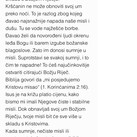
Kršćanin ne može obnoviti svoj um 
preko noći. To je razlog zbog kojeg 
đavao najsnažnije napada naše misli i 
dušu. Tu se vode najžešće borbe. 
Đavao želi da novorođeni ljudi okrenu 
leđa Bogu ili barem izgube božanske 
blagoslove. Zato im donosi sumnje u 
misli. Suprotstavi se svakoj sumnji, i to 
čim te napadne! To ćeš najučinkovitije 
ostvariti citirajući Božju Riječ. 
Biblija govori da „mi posjedujemo 
Kristovu misao“ (1. Korinćanima 2:16). 
Isus je na križu platio cijenu, kako 
bismo mi imali Njegove čiste i stabilne 
misli. Dok obnavljaš svoj um Božjom 
Riječju, tvoje misli bit će sve više u 
skladu s Kristovima. 
Kada sumnje, nečiste misli ili 