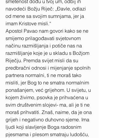
smetenost dođu u tvoj um, odbij ih 
navodeći Božju Riječ: „Đavle, odlazi 
od mene sa svojim sumnjama, jer ja 
imam Kristove misli.“ 
Apostol Pavao nam govori kako se ne 
smijemo prilagođavati svjetovnom 
načinu razmišljanja i potiče nas na 
razmišljanje koje je u skladu s Božjom 
Riječju. Premda svijet misli da su 
predbračni odnosi i mijenjanje spolnih 
partnera normalni, ti ne moraš tako 
misliti, jer Bog to ne smatra normalnim 
ponašanjem, već grijehom. U svijetu, u 
kojem živimo, psovka je prihvaćena u 
svim društvenim slojevi- ma, ali je ti ne 
moraš prihvatiti. Znaš, naime, da je ona 
grijeh i negativno duhovno sjeme. Ima 
ljudi koji slavljenje Boga radosnim 
pjesmama i plesom smatraju ludošću, 