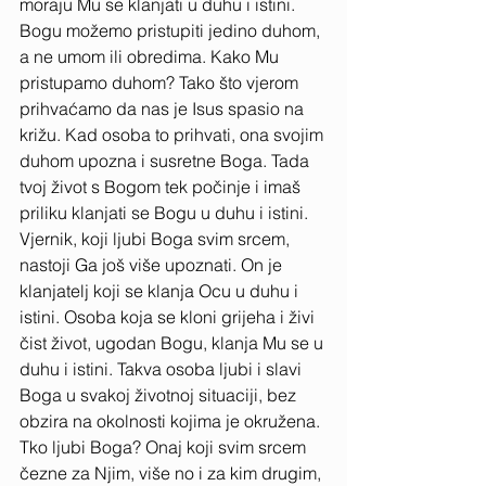
moraju Mu se klanjati u duhu i istini. 
Bogu možemo pristupiti jedino duhom, 
a ne umom ili obredima. Kako Mu 
pristupamo duhom? Tako što vjerom 
prihvaćamo da nas je Isus spasio na 
križu. Kad osoba to prihvati, ona svojim 
duhom upozna i susretne Boga. Tada 
tvoj život s Bogom tek počinje i imaš 
priliku klanjati se Bogu u duhu i istini. 
Vjernik, koji ljubi Boga svim srcem, 
nastoji Ga još više upoznati. On je 
klanjatelj koji se klanja Ocu u duhu i 
istini. Osoba koja se kloni grijeha i živi 
čist život, ugodan Bogu, klanja Mu se u 
duhu i istini. Takva osoba ljubi i slavi 
Boga u svakoj životnoj situaciji, bez 
obzira na okolnosti kojima je okružena. 
Tko ljubi Boga? Onaj koji svim srcem 
čezne za Njim, više no i za kim drugim, 