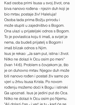
Kad osoba primi Isusa u svoj život, ona 
biva nanovo rođena - njezin duh koji je 
bio mrtav, postaje živ! Haleluja! 
Osoba tada prima Božju prirodu i 
može stupiti u zajedništvo s Bogom. 
Ona ulazi u prijateljski odnos s Bogom. 
To je povlastica koju ti imaš, a svijet je 
nema, da budeš prijatelj s Bogom i 
imaš blizak odnos s Njim. 
Isus je rekao: „Ja sam put, istina i život. 
Nitko ne dolazi k Ocu osim po meni“ 
(Ivan 14:6). Problem s čovjekom je, što 
je on duhovno mrtav. Njegov duh može 
biti nanovo rođen i postati živ samo po 
vjeri u žrtvu Isusa Krista. Po novom 
rođenju možemo doći k Bogu i istinski 
Ga upoznati. Isus je jedini put do Oca. 
Nitko ne dolazi k Ocu osim po Njemu. 
"Ali dolazi čas - i već je tu - kad će se 