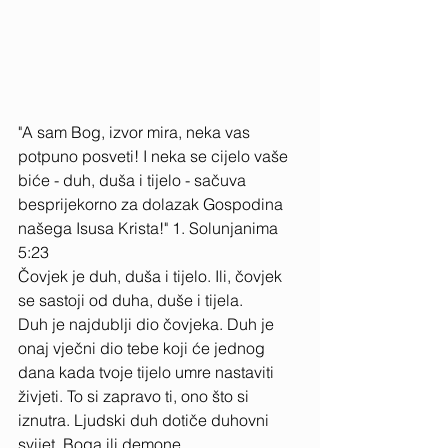
"A sam Bog, izvor mira, neka vas 
potpuno posveti! I neka se cijelo vaše 
biće - duh, duša i tijelo - sačuva 
besprijekorno za dolazak Gospodina 
našega Isusa Krista!" 1. Solunjanima 
5:23 ​
Čovjek je duh, duša i tijelo. Ili, čovjek 
se sastoji od duha, duše i tijela. 
Duh je najdublji dio čovjeka. Duh je 
onaj vječni dio tebe koji će jednog 
dana kada tvoje tijelo umre nastaviti 
živjeti. To si zapravo ti, ono što si 
iznutra. Ljudski duh dotiče duhovni 
svijet, Boga ili demone. 