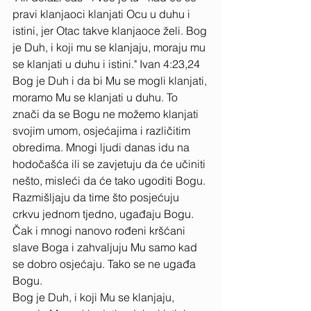
pravi klanjaoci klanjati Ocu u duhu i 
istini, jer Otac takve klanjaoce želi. Bog 
je Duh, i koji mu se klanjaju, moraju mu 
se klanjati u duhu i istini." Ivan 4:23,24 
Bog je Duh i da bi Mu se mogli klanjati, 
moramo Mu se klanjati u duhu. To 
znači da se Bogu ne možemo klanjati 
svojim umom, osjećajima i različitim 
obredima. Mnogi ljudi danas idu na 
hodočašća ili se zavjetuju da će učiniti 
nešto, misleći da će tako ugoditi Bogu. 
Razmišljaju da time što posjećuju 
crkvu jednom tjedno, ugađaju Bogu. 
Čak i mnogi nanovo rođeni kršćani 
slave Boga i zahvaljuju Mu samo kad 
se dobro osjećaju. Tako se ne ugađa 
Bogu. 
Bog je Duh, i koji Mu se klanjaju, 