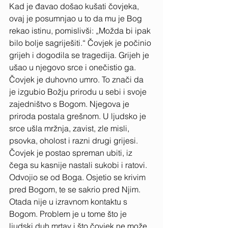
Kad je đavao došao kušati čovjeka, 
ovaj je posumnjao u to da mu je Bog 
rekao istinu, pomislivši: „Možda bi ipak 
bilo bolje sagriješiti.“ Čovjek je počinio 
grijeh i dogodila se tragedija. Grijeh je 
ušao u njegovo srce i onečistio ga. 
Čovjek je duhovno umro. To znači da 
je izgubio Božju prirodu u sebi i svoje 
zajedništvo s Bogom. Njegova je 
priroda postala grešnom. U ljudsko je 
srce ušla mržnja, zavist, zle misli, 
psovka, oholost i razni drugi grijesi. 
Čovjek je postao spreman ubiti, iz 
čega su kasnije nastali sukobi i ratovi. 
Odvojio se od Boga. Osjetio se krivim 
pred Bogom, te se sakrio pred Njim. 
Otada nije u izravnom kontaktu s 
Bogom. Problem je u tome što je 
ljudski duh mrtav i što čovjek ne može 