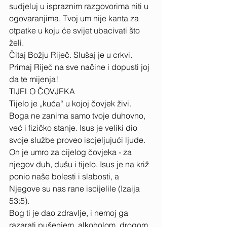
sudjeluj u ispraznim razgovorima niti u 
ogovaranjima. Tvoj um nije kanta za 
otpatke u koju će svijet ubacivati što 
želi. 
Čitaj Božju Riječ. Slušaj je u crkvi. 
Primaj Riječ na sve načine i dopusti joj 
da te mijenja! 
TIJELO ČOVJEKA 
Tijelo je „kuća“ u kojoj čovjek živi. 
Boga ne zanima samo tvoje duhovno, 
već i fizičko stanje. Isus je veliki dio 
svoje službe proveo iscjeljujući ljude. 
On je umro za cijelog čovjeka - za 
njegov duh, dušu i tijelo. Isus je na križ 
ponio naše bolesti i slabosti, a 
Njegove su nas rane iscijelile (Izaija 
53:5). 
Bog ti je dao zdravlje, i nemoj ga 
razarati pušenjem, alkoholom, drogom, 