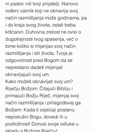
ni pastor, niti tvoji prijatelji. Nanovo 
rođeni vjernik koji ne obnavlja svoj 
način razmišljanja može godinama, pa 
i do kraja svog života, ostati beba 
kršćanin. Duhovna zrelost ne ovisi o 
dugotrajnosti tvog spasenja, već o 
tome koliko si mijenjao svoj način 
razmišljanja i stil života. Tvoja je 
odgovornost pred Bogom da se 
neprestano dadeš mijenjati 
obnavljajući svoj um. 
Kako možeš obnavljati svoj um? 
Riječju Božjom. Čitajući Bibliju i 
primajući Božju Riječ, mijenjaj svoj 
način razmišljanja i prilagođavaj ga 
Božjem. Kada ti osjećaji postanu 
neposlušni Bogu, dovedi ih u 
podložnost! Donosi svoje odluke u 
skladu s Božjom Riječju! 