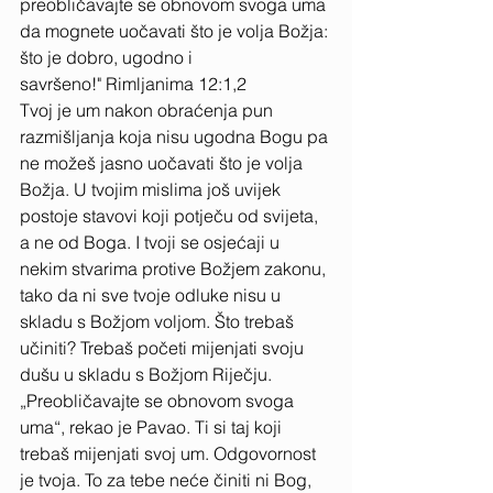
preobličavajte se obnovom svoga uma 
da mognete uočavati što je volja Božja: 
što je dobro, ugodno i 
savršeno!" Rimljanima 12:1,2 
Tvoj je um nakon obraćenja pun 
razmišljanja koja nisu ugodna Bogu pa 
ne možeš jasno uočavati što je volja 
Božja. U tvojim mislima još uvijek 
postoje stavovi koji potječu od svijeta, 
a ne od Boga. I tvoji se osjećaji u 
nekim stvarima protive Božjem zakonu, 
tako da ni sve tvoje odluke nisu u 
skladu s Božjom voljom. Što trebaš 
učiniti? Trebaš početi mijenjati svoju 
dušu u skladu s Božjom Riječju. 
„Preobličavajte se obnovom svoga 
uma“, rekao je Pavao. Ti si taj koji 
trebaš mijenjati svoj um. Odgovornost 
je tvoja. To za tebe neće činiti ni Bog, 