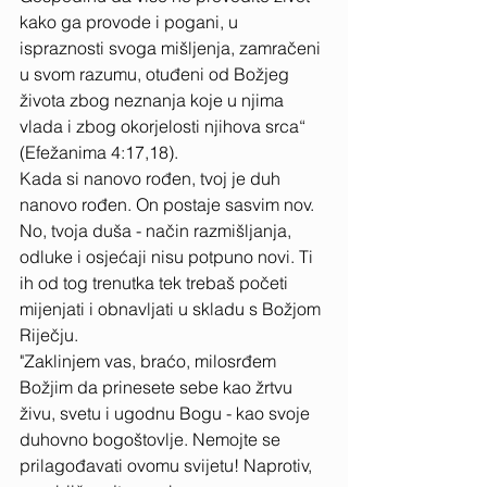
kako ga provode i pogani, u 
ispraznosti svoga mišljenja, zamračeni 
u svom razumu, otuđeni od Božjeg 
života zbog neznanja koje u njima 
vlada i zbog okorjelosti njihova srca“ 
(Efežanima 4:17,18). 
Kada si nanovo rođen, tvoj je duh 
nanovo rođen. On postaje sasvim nov. 
No, tvoja duša - način razmišljanja, 
odluke i osjećaji nisu potpuno novi. Ti 
ih od tog trenutka tek trebaš početi 
mijenjati i obnavljati u skladu s Božjom 
Riječju. 
"Zaklinjem vas, braćo, milosrđem 
Božjim da prinesete sebe kao žrtvu 
živu, svetu i ugodnu Bogu - kao svoje 
duhovno bogoštovlje. Nemojte se 
prilagođavati ovomu svijetu! Naprotiv, 