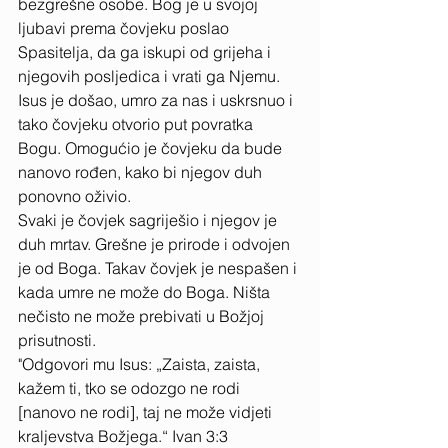
bezgrešne osobe. Bog je u svojoj 
ljubavi prema čovjeku poslao 
Spasitelja, da ga iskupi od grijeha i 
njegovih posljedica i vrati ga Njemu. 
Isus je došao, umro za nas i uskrsnuo i 
tako čovjeku otvorio put povratka 
Bogu. Omogućio je čovjeku da bude 
nanovo rođen, kako bi njegov duh 
ponovno oživio. 
Svaki je čovjek sagriješio i njegov je 
duh mrtav. Grešne je prirode i odvojen 
je od Boga. Takav čovjek je nespašen i 
kada umre ne može do Boga. Ništa 
nečisto ne može prebivati u Božjoj 
prisutnosti. 
"Odgovori mu Isus: „Zaista, zaista, 
kažem ti, tko se odozgo ne rodi 
[nanovo ne rodi], taj ne može vidjeti 
kraljevstva Božjega.“ Ivan 3:3 